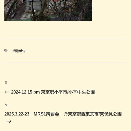
カ
活動報告
テ
ゴ
リ
ー
投
前
前
稿
の
2024.12.15 pm 東京都小平市/小平中央公園
ナ
投
ビ
稿
次
次
ゲ
の
2025.3.22-23 MRS1講習会 @東京都西東京市/東伏見公園
投
ー
稿
シ